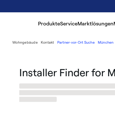
Produkte
Service
Marktlösungen
Wohngebäude
Kontakt
Partner-vor-Ort Suche
München
Installer Finder for
Wir haben %numberResults% Installateure in %city%
besten Spezialisten für Ihren Geschmack. Sobald Si
Stadtplan in %city%.