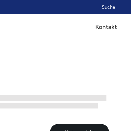
Suche
Kontakt
lateure in %city%, ihre Arbeit und wählen Sie den
en und die Adresse des Installateurs mit einem