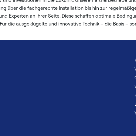
nd Investitionen in die Zukunft. Unsere Partnerbetriebe unte
ung über die fachgerechte Installation bis hin zur regelmäßi
nd Experten an Ihrer Seite. Diese schaffen optimale Bedingu
 Für die ausgeklügelte und innovative Technik – die Basis – so