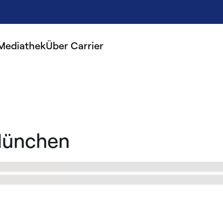
Mediathek
Über Carrier
 München
 und Umgebung gefunden! Informieren Sie sich über die Instal
e auf einen Treffer geklickt haben, finden Sie die Kontaktdat