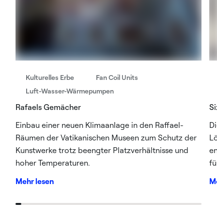
Kulturelles Erbe
Fan Coil Units
Luft-Wasser-Wärmepumpen
Rafaels Gemächer
Si
Einbau einer neuen Klimaanlage in den Raffael-
Di
Räumen der Vatikanischen Museen zum Schutz der
Lö
Kunstwerke trotz beengter Platzverhältnisse und
en
hoher Temperaturen.
fü
Mehr lesen
Me