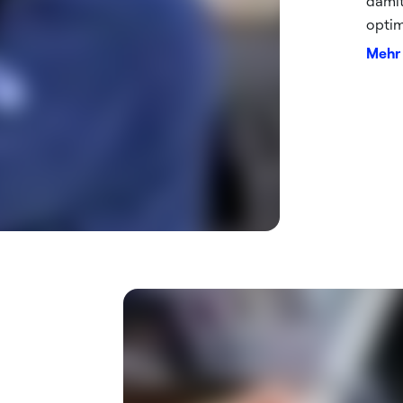
damit
optim
Mehr 