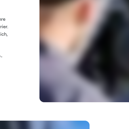
hre
ier.
ich,
r-