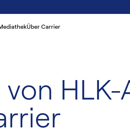
Mediathek
Über Carrier
 von HLK-
rrier