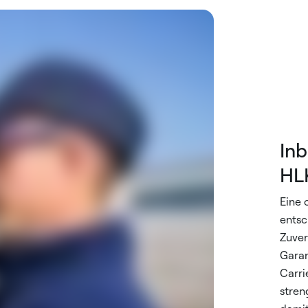
In
HL
Eine 
entsc
Zuver
Garan
Carri
stren