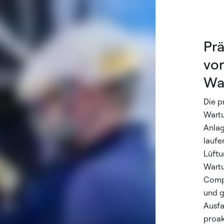
Prä
vo
Wa
Die p
Wartu
Anlag
laufe
Lüftu
Wartu
Comp
und g
Ausfa
proak