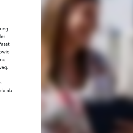
tung
der
fasst
owie
ung
weg.
e
ele ab