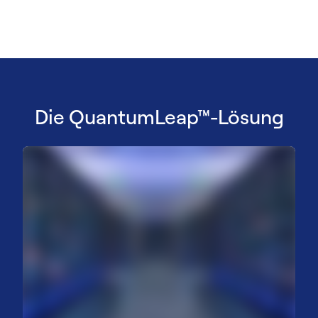
Die QuantumLeap™-Lösung