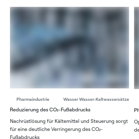
Pharmaindustrie
Wasser Wasser‑Kaltwassersätze
Reduzierung des CO₂-Fußabdrucks
P
Nachrüstlösung für Kältemittel und Steuerung sorgt
Op
für eine deutliche Verringerung des CO₂-
de
Fußabdrucks