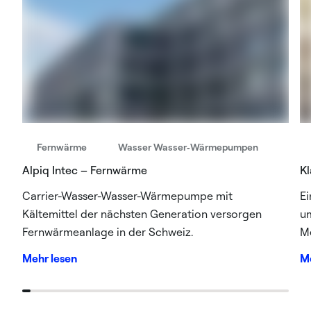
Fernwärme
Wasser Wasser‑Wärmepumpen
Alpiq Intec – Fernwärme
Kl
Carrier-Wasser-Wasser-Wärmepumpe mit
Ei
Kältemittel der nächsten Generation versorgen
um
Fernwärmeanlage in der Schweiz.
M
Mehr lesen
Me