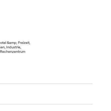
tel &amp; Freizeit,
n, Industrie,
 Rechenzentrum