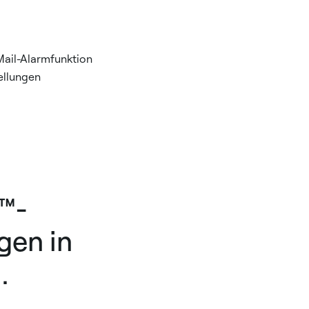
Mail-Alarmfunktion
ellungen
c™-
gen in
.