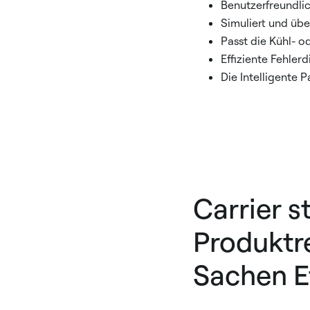
Benutzerfreundli
Simuliert und üb
Passt die Kühl- o
Effiziente Fehle
Die Intelligente 
Carrier s
Produktr
Sachen E