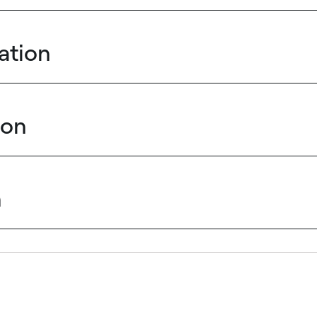
ation
ion
n