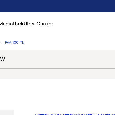
Mediathek
Über Carrier
r
Pwt-100-7k
kW