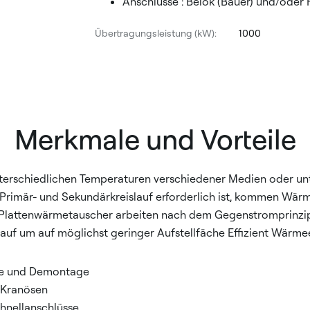
Anschlüsse : Belok (Bauer) und/oder 
Übertragungsleistung (kW):
1000
Merkmale und Vorteile
erschiedlichen Temperaturen verschiedener Medien oder unt
 Primär- und Sekundärkreislauf erforderlich ist, kommen Wä
al Plattenwärmetauscher arbeiten nach dem Gegenstromprinzi
auf um auf möglichst geringer Aufstellfäche Effizient Wärm
e und Demontage
 Kranösen
chnellanschlüsse