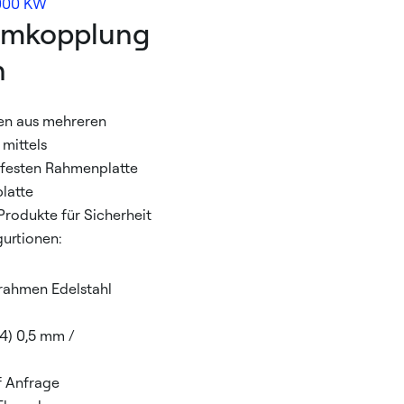
000 KW
temkopplung
n
en aus mehreren
mittels
 festen Rahmenplatte
latte
rodukte für Sicherheit
gurtionen:
lrahmen Edelstahl
04) 0,5 mm /
f Anfrage