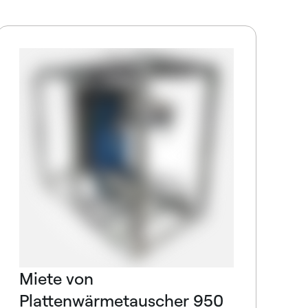
M
L
i
Ü
Miete von
Plattenwärmetauscher 950