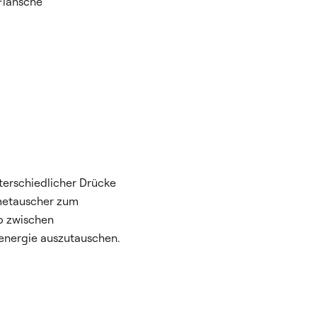
Flansche
erschiedlicher Drücke
rmetauscher zum
p zwischen
eenergie auszutauschen.