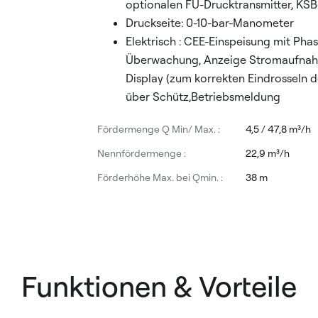
optionalen FU-Drucktransmitter, KSB
Druckseite: 0-10-bar-Manometer
Elektrisch : CEE-Einspeisung mit Pha
Überwachung, Anzeige Stromaufnahm
Display (zum korrekten Eindrosseln d
über Schütz,Betriebsmeldung
Fördermenge Q Min/ Max. :
4,5 / 47,8 m³/h
Nennfördermenge :
22,9 m³/h
Förderhöhe Max. bei Qmin. :
38 m
Funktionen & Vorteile