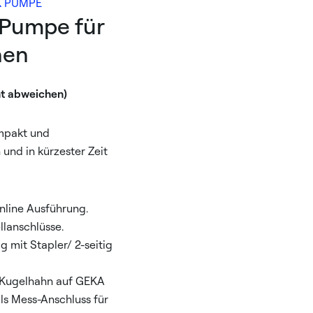
 K PUMPE
-Pumpe für
nen
ht abweichen)
ompakt und
n und in kürzester Zeit
nline Ausführung.
llanschlüsse.
g mit Stapler/ 2-seitig
" Kugelhahn auf GEKA
als Mess-Anschluss für