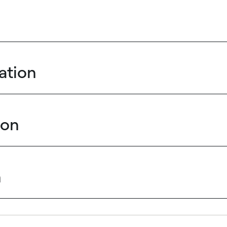
ation
ion
n