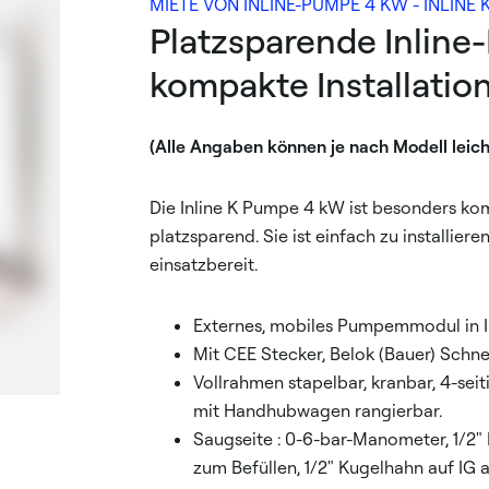
MIETE VON INLINE-PUMPE 4 KW - INLINE
Platzsparende Inline
kompakte Installatio
(Alle Angaben können je nach Modell leic
Die Inline K Pumpe 4 kW ist besonders k
platzsparend. Sie ist einfach zu installiere
einsatzbereit.
Externes, mobiles Pumpemmodul in I
Mit CEE Stecker, Belok (Bauer) Schne
Vollrahmen stapelbar, kranbar, 4-seiti
mit Handhubwagen rangierbar.
Saugseite : 0-6-bar-Manometer, 1/2
zum Befüllen, 1/2" Kugelhahn auf IG 