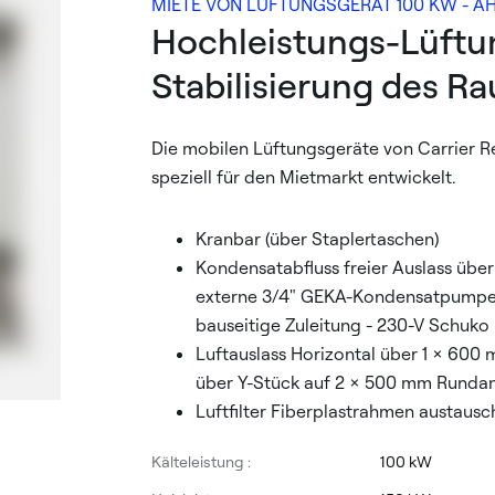
MIETE VON LÜFTUNGSGERÄT 100 KW - AH
Hochleistungs-Lüftu
Stabilisierung des R
Die mobilen Lüftungsgeräte von Carrier 
speziell für den Mietmarkt entwickelt.
Kranbar (über Staplertaschen)
Kondensatabfluss freier Auslass über
externe 3/4" GEKA-Kondensatpumpe
bauseitige Zuleitung - 230-V Schuk
Luftauslass Horizontal über 1 x 600
über Y-Stück auf 2 x 500 mm Rundan
Luftfilter Fiberplastrahmen austausc
Kälteleistung :
100 kW