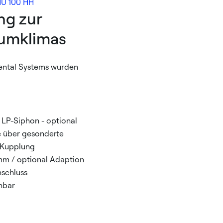
U 100 HH
ng zur
aumklimas
Rental Systems wurden
 LP-Siphon - optional
 über gesonderte
o Kupplung
 mm / optional Adaption
schluss
hbar