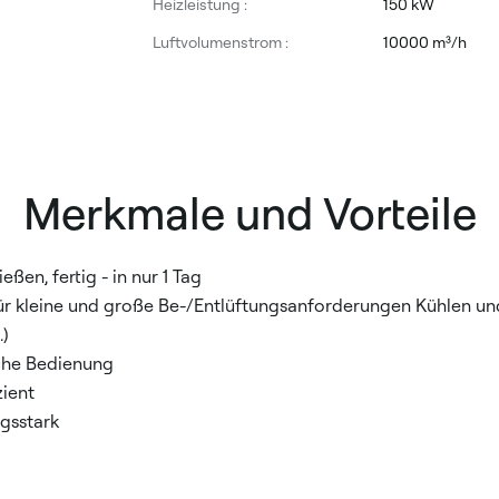
Heizleistung :
150 kW
Luftvolumenstrom :
10000 m³/h
Merkmale und Vorteile
eßen, fertig - in nur 1 Tag
ür kleine und große Be-/Entlüftungsanforderungen Kühlen u
.)
che Bedienung
zient
gsstark