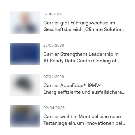
17/06/2026
Carrier gibt Führungswechsel im
Geschäftsbereich „Climate Solutions
Europe“ bekannt; Thomas Donato
zum President ernannt
25/05/2026
Carrier Strengthens Leadership in
AI-Ready Data Centre Cooling at
Datacloud Global Congress 2026
07/04/2026
Carrier AquaEdge® 19MV4:
Energieeffiziente und ausfallsichere
Kühlung für KI-Rechenzentren mit
steigender thermischer Dichte
02/04/2026
Carrier weiht in Montluel eine neue
Testanlage ein, um Innovationen bei
Hochleistungs-HLK- und