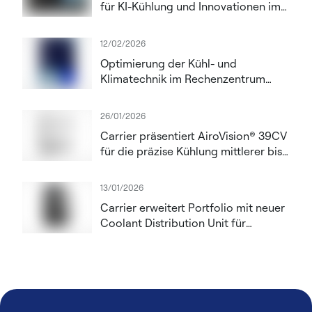
für KI-Kühlung und Innovationen im
Lebenszyklus werden auf der DCW
London 2026 vorgestellt
12/02/2026
Optimierung der Kühl- und
Klimatechnik im Rechenzentrum
durch eine Überwachungssteuerung
des Originalherstellers
26/01/2026
Carrier präsentiert AiroVision® 39CV
für die präzise Kühlung mittlerer bis
großer Rechenzentren
13/01/2026
Carrier erweitert Portfolio mit neuer
Coolant Distribution Unit für
Rechenzentren