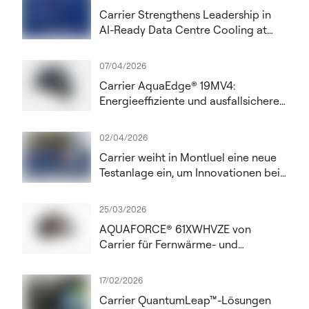
Carrier Strengthens Leadership in
AI-Ready Data Centre Cooling at
Datacloud Global Congress 2026
07/04/2026
Carrier AquaEdge® 19MV4:
Energieeffiziente und ausfallsichere
Kühlung für KI-Rechenzentren mit
steigender thermischer Dichte
02/04/2026
Carrier weiht in Montluel eine neue
Testanlage ein, um Innovationen bei
Hochleistungs-HLK- und
Rechenzentrumslösungen
25/03/2026
voranzutreiben
AQUAFORCE® 61XWHVZE von
Carrier für Fernwärme- und
Industrieanwendungen
17/02/2026
Carrier QuantumLeap™-Lösungen