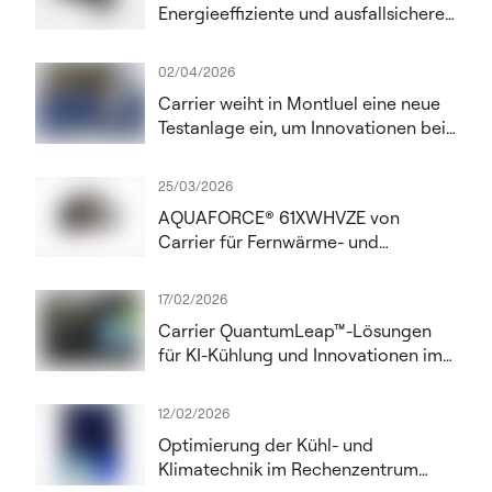
Energieeffiziente und ausfallsichere
Kühlung für KI-Rechenzentren mit
steigender thermischer Dichte
02/04/2026
Carrier weiht in Montluel eine neue
Testanlage ein, um Innovationen bei
Hochleistungs-HLK- und
Rechenzentrumslösungen
25/03/2026
voranzutreiben
AQUAFORCE® 61XWHVZE von
Carrier für Fernwärme- und
Industrieanwendungen
17/02/2026
Carrier QuantumLeap™-Lösungen
für KI-Kühlung und Innovationen im
Lebenszyklus werden auf der DCW
London 2026 vorgestellt
12/02/2026
Optimierung der Kühl- und
Klimatechnik im Rechenzentrum