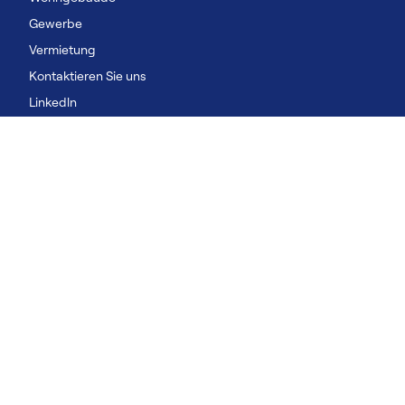
Gewerbe
Vermietung
Kontaktieren Sie uns
Linkedln
Youtube
Unsere Lösungen
Wohngebäude
Gewerbe
Vermietung
©2026 Carrier. All Rights Reserved.
Datenschutzhinweis