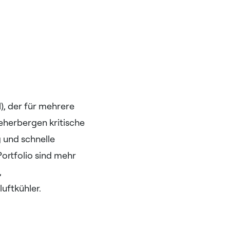
), der für mehrere
eherbergen kritische
g und schnelle
ortfolio sind mehr
,
uftkühler.