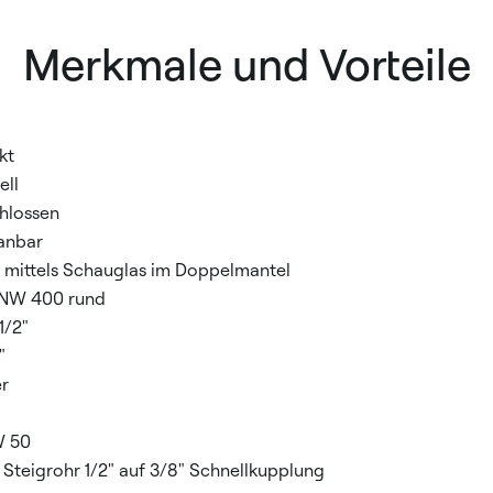
Merkmale und Vorteile
kt
ell
hlossen
anbar
 mittels Schauglas im Doppelmantel
 NW 400 rund
1/2"
"
er
W 50
Steigrohr 1/2" auf 3/8" Schnellkupplung