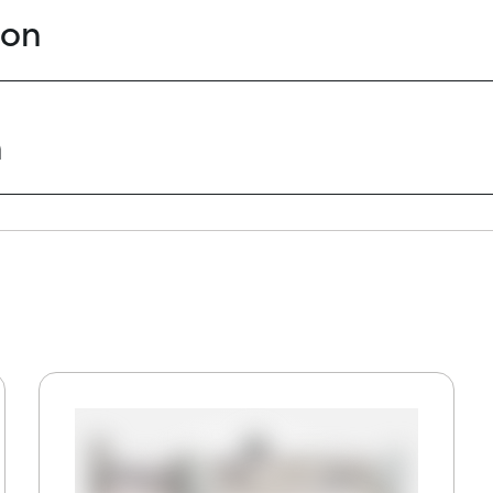
ion
n