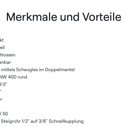
Merkmale und Vorteile
kt
ell
hlossen
anbar
 mittels Schauglas im Doppelmantel
 NW 400 rund
1/2"
"
er
W 50
Steigrohr 1/2" auf 3/8" Schnellkupplung