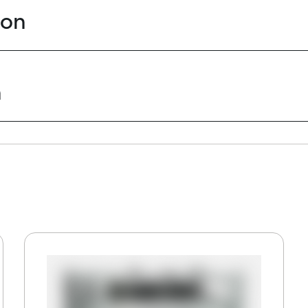
ion
n