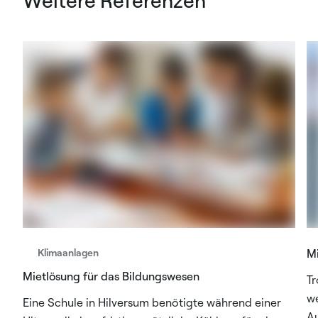
Weitere Referenzen
Klimaanlagen
Mi
Mietlösung für das Bildungswesen
Tr
we
Eine Schule in Hilversum benötigte während einer
Au