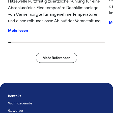
Hitzewelle kurzfristig zusätzliche Kühlung für eine
da
Abschlussfeier. Eine temporäre Dachklimaanlage
ko
von Carrier sorgte für angenehme Temperaturen
Si
und einen reibungslosen Ablauf der Veranstaltung.
Me
L
Mehr lesen
Mehr Referenzen
Kontakt
Wohngebäude
Gewerbe