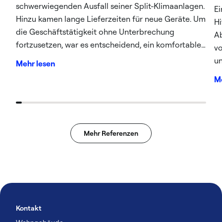
schwerwiegenden Ausfall seiner Split-Klimaanlagen.
Ei
Hinzu kamen lange Lieferzeiten für neue Geräte. Um
Hi
die Geschäftstätigkeit ohne Unterbrechung
Ab
fortzusetzen, war es entscheidend, ein komfortables
vo
Arbeitsumfeld zu gewährleisten. Daher musste eine
un
Mehr lesen
schnelle Kühlung der Räumlichkeiten sichergestellt
Me
werden.
Mehr Referenzen
Kontakt