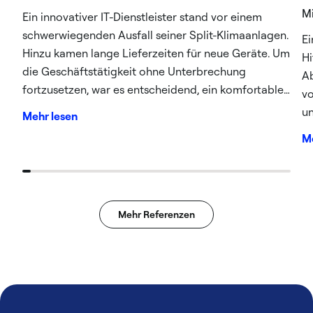
Mi
Ein innovativer IT-Dienstleister stand vor einem
schwerwiegenden Ausfall seiner Split-Klimaanlagen.
Ei
Hinzu kamen lange Lieferzeiten für neue Geräte. Um
Hi
die Geschäftstätigkeit ohne Unterbrechung
Ab
fortzusetzen, war es entscheidend, ein komfortables
vo
Arbeitsumfeld zu gewährleisten. Daher musste eine
un
Mehr lesen
schnelle Kühlung der Räumlichkeiten sichergestellt
Me
werden.
Mehr Referenzen