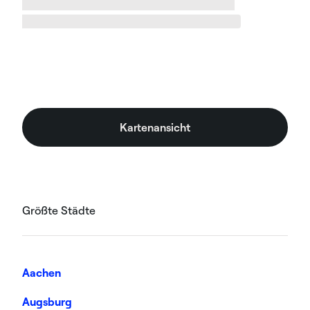
Sie die Kontaktdaten und die Adresse des
Installateurs mit einem Stadtplan in %city%.
Kartenansicht
Größte Städte
Aachen
Augsburg