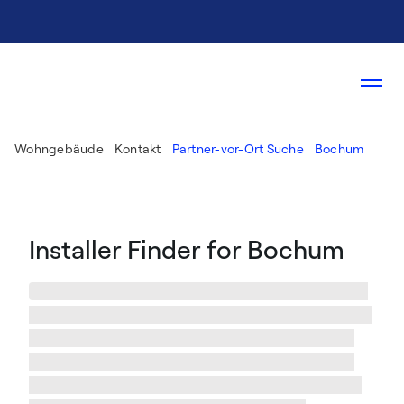
Wohngebäude
Kontakt
Partner-vor-Ort Suche
Bochum
Installer Finder for Bochum
Wir haben %numberResults% Installateure in %city%
und Umgebung gefunden! Informieren Sie sich über
die Installateure in %city%, ihre Arbeit und wählen
Sie den besten Spezialisten für Ihren Geschmack.
Sobald Sie auf einen Treffer geklickt haben, finden