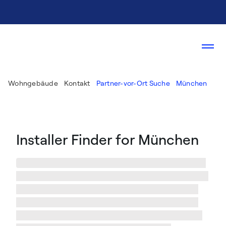
Wohngebäude
Kontakt
Partner-vor-Ort Suche
München
Installer Finder for München
Wir haben %numberResults% Installateure in %city%
und Umgebung gefunden! Informieren Sie sich über
die Installateure in %city%, ihre Arbeit und wählen
Sie den besten Spezialisten für Ihren Geschmack.
Sobald Sie auf einen Treffer geklickt haben, finden