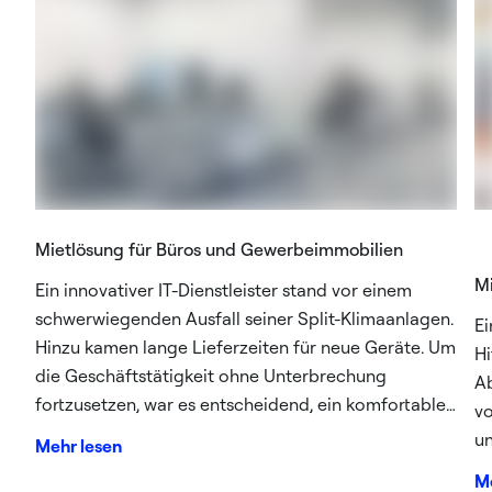
Mietlösung für Büros und Gewerbeimmobilien
Mi
Ein innovativer IT-Dienstleister stand vor einem
schwerwiegenden Ausfall seiner Split-Klimaanlagen.
Ei
Hinzu kamen lange Lieferzeiten für neue Geräte. Um
Hi
die Geschäftstätigkeit ohne Unterbrechung
Ab
fortzusetzen, war es entscheidend, ein komfortables
vo
Arbeitsumfeld zu gewährleisten. Daher musste eine
un
Mehr lesen
schnelle Kühlung der Räumlichkeiten sichergestellt
Me
werden.