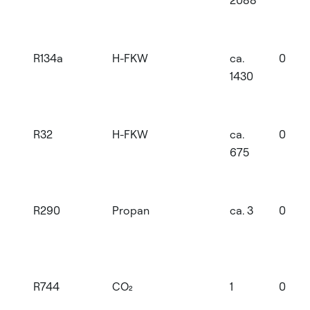
2088
R134a
H-FKW
ca.
0
1430
R32
H-FKW
ca.
0
675
R290
Propan
ca. 3
0
R744
CO₂
1
0